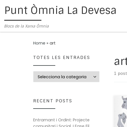
Punt Òmnia La Devesa
Skip to content
Blocs de la Xarxa Òmnia
Home
»
art
TOTES LES ENTRADES
ar
1 post
Totes les entrades
RECENT POSTS
És m
l’ed
mot
Entramant i Ordint: Projecte
imag
comunitari i Social. I Fase Fil
nen 