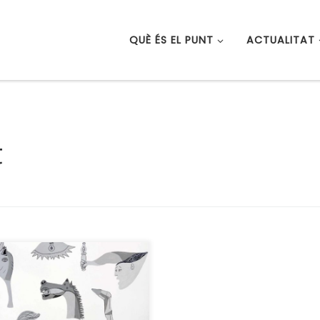
QUÈ ÉS EL PUNT
ACTUALITAT
t
olt important reivindicar
ucació artística com a
or per a activar la
inació i la creativitat del
i la nena, que li permeta