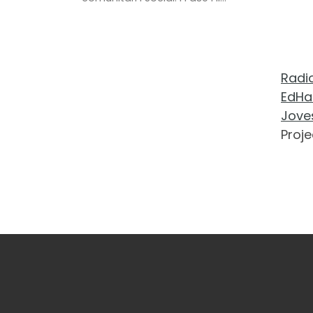
Vermell.
Radio
EdHa
Jove
Proje