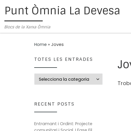
Punt Òmnia La Devesa
Skip to content
Blocs de la Xarxa Òmnia
Home
»
Joves
TOTES LES ENTRADES
Jo
Totes les entrades
Troba
RECENT POSTS
Entramant i Ordint: Projecte
comunitari i Social. I Fase Fil