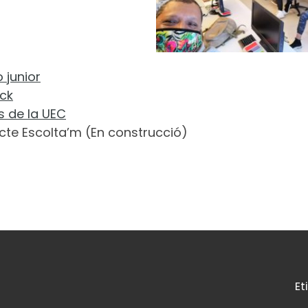
 junior
ck
s de la UEC
cte Escolta’m (En construcció)
Et