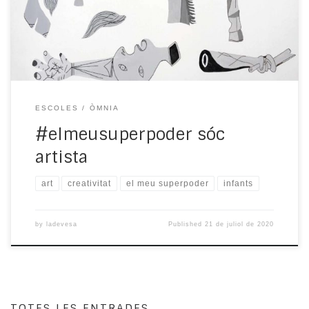
nens i les nenes poden expressar i comunicar tota la
complexitat no […]
ESCOLES
ÒMNIA
#elmeusuperpoder sóc
artista
art
creativitat
el meu superpoder
infants
by
ladevesa
Published
21 de juliol de 2020
TOTES LES ENTRADES