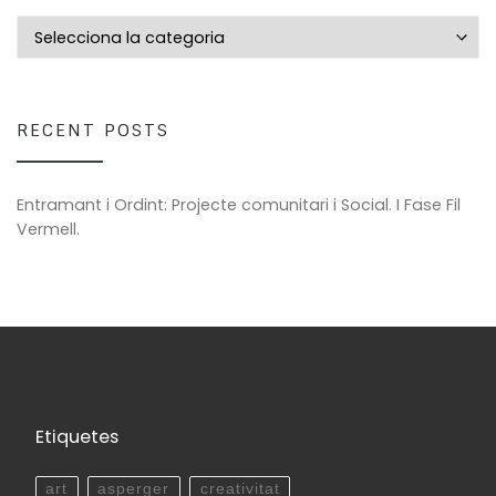
Totes les entrades
RECENT POSTS
Entramant i Ordint: Projecte comunitari i Social. I Fase Fil
Vermell.
Etiquetes
art
asperger
creativitat