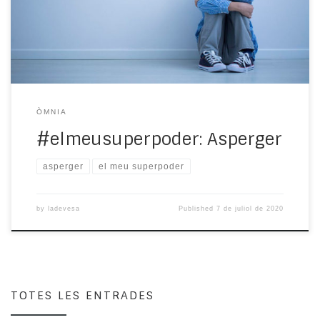
trastorns de l’espectre autista (TEA). Hi pot haver qui el
defineixi com un forma d’ autisme d’alta funcionalitat ja
que comparteix amb aquest diverses
característiques. Sol diagnosticar entre els […]
ÒMNIA
#elmeusuperpoder: Asperger
asperger
el meu superpoder
by
ladevesa
Published
7 de juliol de 2020
TOTES LES ENTRADES