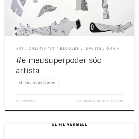
nens i les nenes poden expressar i comunicar tota la
complexitat no […]
ART
CREATIVITAT
ESCOLES
INFANTS
ÒMNIA
#elmeusuperpoder sóc
artista
el meu superpoder
by
ladevesa
Published
21 de juliol de 2020