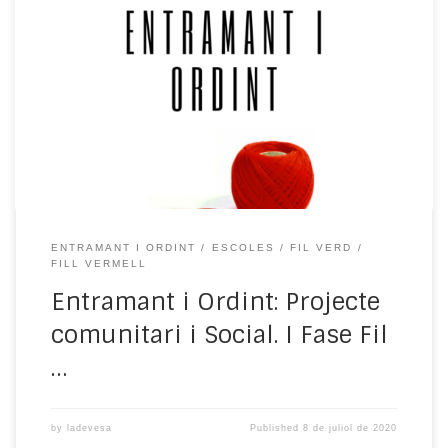
La creació d’aquest projecte sorgeix de les necessitats
detectades al municipi de Ripoll després dels
atemptats del passat 17 d’agost de 2017 a Barcelona i
Cambrils. Aquests fets van causar un impacte social
molt fort expressat amb emocions i sentiments
contradictoris. Els perfils dels terroristes van trencar
els estereotips habituals, […]
ENTRAMANT I ORDINT
ESCOLES
FIL VERD
FILL VERMELL
Entramant i Ordint: Projecte
comunitari i Social. I Fase Fil
…
by
ladevesa
Published
8 de juliol de 2020