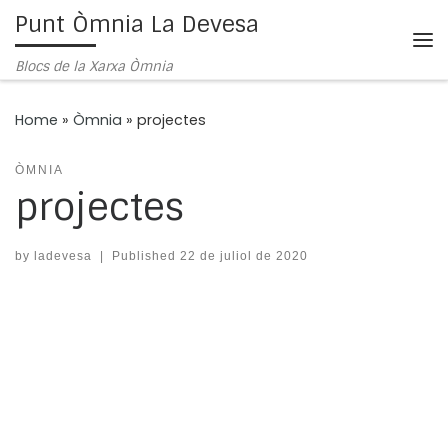
Punt Òmnia La Devesa
Skip to content
Me
Blocs de la Xarxa Òmnia
Home
»
Òmnia
»
projectes
ÒMNIA
projectes
by
ladevesa
|
Published
22 de juliol de 2020