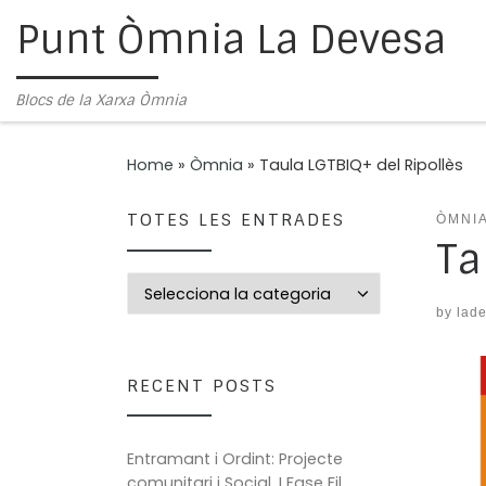
Punt Òmnia La Devesa
Skip to content
Blocs de la Xarxa Òmnia
Home
»
Òmnia
»
Taula LGTBIQ+ del Ripollès
TOTES LES ENTRADES
ÒMNI
Ta
Totes les entrades
by
lad
RECENT POSTS
Entramant i Ordint: Projecte
comunitari i Social. I Fase Fil