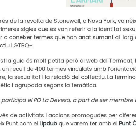
és de la revolta de Stonewall, a Nova York, va nèix
rimeres sigles que es van referir a la identitat s
 a coneixer termes que han anat sumant al llarg de
ectiu LGTBQ+.
stra guia és molt petita però al web del Termcat, h
,
un recull de 400 termes vinculats amb l’orientació 
e, la sexualitat i la relació del col·lectiu. La term
bètic i agrupada segons la temàtica.
participa el PO La Devesa, a part de ser membre d
vés de activitats i accions promogudes per diferent
ix Punt com el
Lipdub
que varem fer amb el
Punt Ò