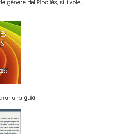
de gènere del Ripollès, si li voleu
borar una
guia
.