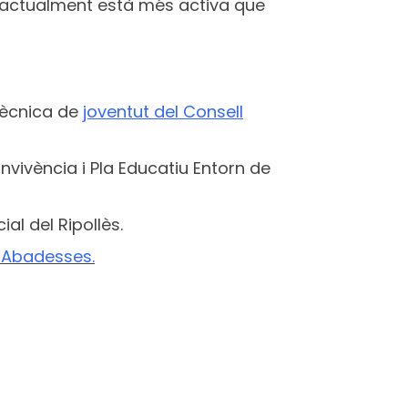
ò actualment està més activa que
 tècnica de
joventut del Consell
vivència i Pla Educatiu Entorn de
al del Ripollès.
s Abadesses.