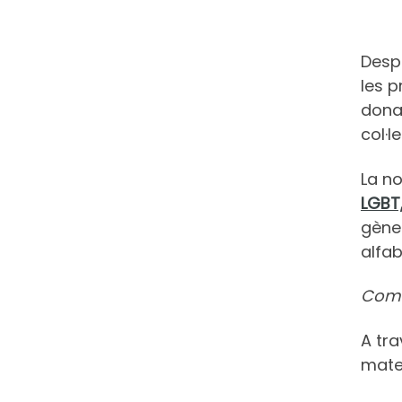
Despr
les p
donar
col·l
La no
LGBT
gèner
alfa
Com 
A tra
mate