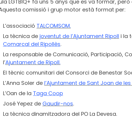
aula LGTBIQ+ fa uns 5 anys que es va formar, per
 Aquesta comissió i grup motor està format per:
L’associació
TALCOMSOM.
La tècnica de
joventut de l’Ajuntament Ripoll
i la
Comarcal del Ripollès
.
La responsable de Comunicació, Participació, Con
l’
Ajuntament de Ripoll.
El tècnic comunitari del Consorci de Benestar Soci
L’Anna Soler de
l’Ajuntament de Sant Joan de le
L’Oan de la
Taga Coop
José Yepez de
Gaudir-nos
.
La tècnica dinamitzadora del PO La Devesa.