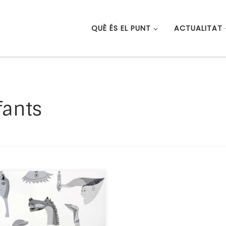
QUÈ ÉS EL PUNT
ACTUALITAT
fants
olt important reivindicar
ucació artística com a
or per a activar la
inació i la creativitat del
i la nena, que li permeta