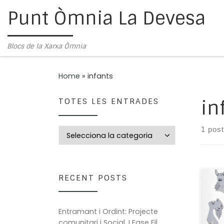
Punt Òmnia La Devesa
Skip to content
Blocs de la Xarxa Òmnia
Home
»
infants
TOTES LES ENTRADES
in
1 post
Totes les entrades
RECENT POSTS
És m
l’ed
mot
Entramant i Ordint: Projecte
imag
comunitari i Social. I Fase Fil
nen 