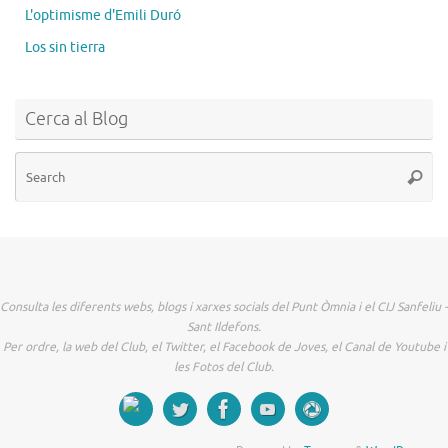
L'optimisme d'Emili Duró
Los sin tierra
Cerca al Blog
Se
Searc
for
Consulta les diferents webs, blogs i xarxes socials del Punt Òmnia i el CIJ Sanfeliu -
Sant Ildefons.
Per ordre, la web del Club, el Twitter, el Facebook de Joves, el Canal de Youtube i
les Fotos del Club.