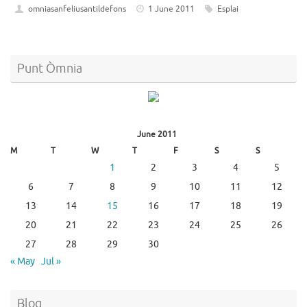
omniasanfeliusantildefons
1 June 2011
Esplai
Punt Òmnia
June 2011
M
T
W
T
F
S
S
1
2
3
4
5
6
7
8
9
10
11
12
13
14
15
16
17
18
19
20
21
22
23
24
25
26
27
28
29
30
« May
Jul »
Blog