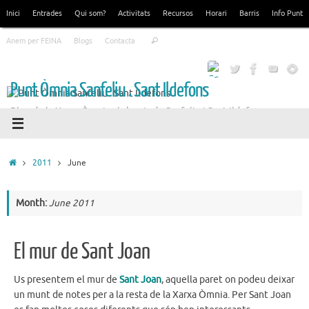
Skip
Inici
Entrades
Qui som?
Activitats
Recursos
Horari
Barris
Info Punt
to
Search
content
Anem per FEINA
Blogs
Contacta
Search
for:
Punt Òmnia Sanfeliu . Sant Ildefons
Blog de la Xarxa Òmnia als barris de Sanfeliu i Sant Ildefons
Home
2011
June
Month:
June 2011
El mur de Sant Joan
Us presentem el mur de
Sant Joan
, aquella paret on podeu deixar
un munt de notes per a la resta de la Xarxa Òmnia. Per Sant Joan