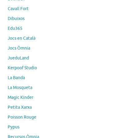
Cavall Fort
Dibuixos
Edu365
Jocs en Català
Jocs Òmnia
JueduLand
Kerpoof Studio
La Banda
La Mosqueta
Magic Kinder
Petita Xarxa
Poisson Rouge
Pypus
Recursos Òmnia