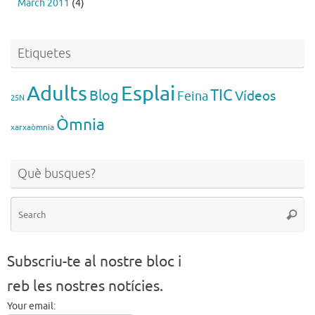
March 2011
(4)
Etiquetes
Esplai
Adults
TIC
Blog
Vídeos
Feina
25N
Òmnia
xarxaòmnia
Què busques?
Se
Searc
for
Subscriu-te al nostre bloc i
reb les nostres notícies.
Your email: