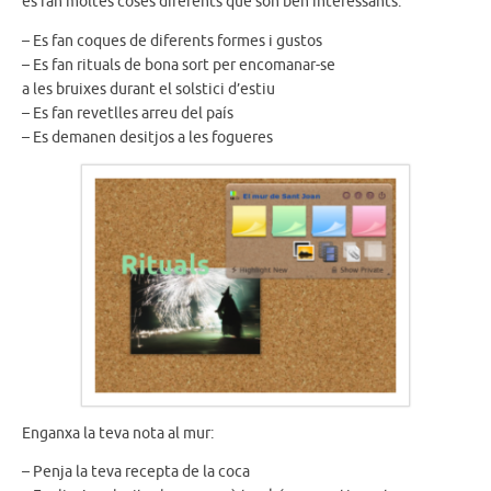
es fan moltes coses diferents que són ben interessants.
– Es fan coques de diferents formes i gustos
– Es fan rituals de bona sort per encomanar-se
a les bruixes durant el solstici d’estiu
– Es fan revetlles arreu del país
– Es demanen desitjos a les fogueres
Enganxa la teva nota al mur:
– Penja la teva recepta de la coca