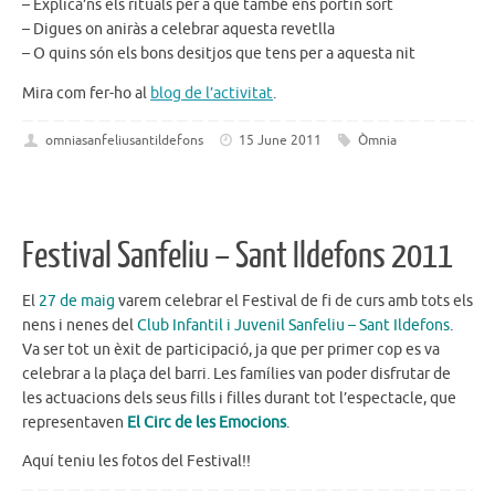
– Explica’ns els rituals per a què també ens portin sort
– Digues on aniràs a celebrar aquesta revetlla
– O quins són els bons desitjos que tens per a aquesta nit
Mira com fer-ho al
blog de l’activitat
.
omniasanfeliusantildefons
15 June 2011
Òmnia
Festival Sanfeliu – Sant Ildefons 2011
El
27 de maig
varem celebrar el Festival de fi de curs amb tots els
nens i nenes del
Club Infantil i Juvenil Sanfeliu – Sant Ildefons
.
Va ser tot un èxit de participació, ja que per primer cop es va
celebrar a la plaça del barri. Les famílies van poder disfrutar de
les actuacions dels seus fills i filles durant tot l’espectacle, que
representaven
El Circ de les Emocions
.
Aquí teniu les fotos del Festival!!