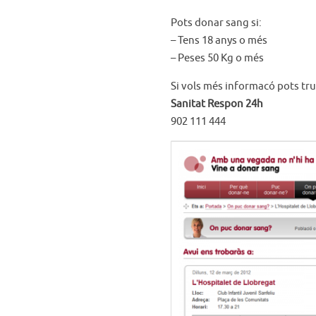
Pots donar sang si:
– Tens 18 anys o més
– Peses 50 Kg o més
Si vols més informacó pots tru
Sanitat Respon 24h
902 111 444