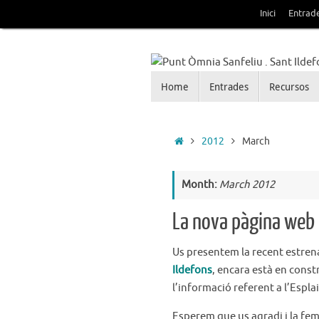
Skip
Inici
Entrad
to
content
Skip
Home
Entrades
Recursos
Punt Òmnia Sanfeliu . 
to
content
Blog de la Xarxa Òmnia als barris d
Home
2012
March
Month:
March 2012
La nova pàgina web d
Us presentem la recent estre
Ildefons
, encara està en const
l’informació referent a l’Esplai
Esperem que us agradi i la fem 