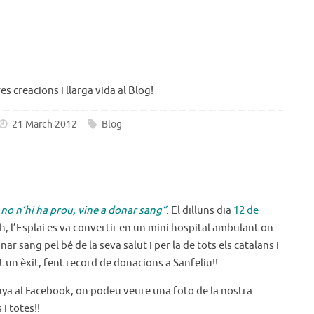
es creacions i llarga vida al Blog!
21 March 2012
Blog
o n’hi ha prou, vine a donar sang”
. El dilluns dia
12 de
1h, l’Esplai es va convertir en un mini hospital ambulant on
nar sang pel bé de la seva salut i per la de tots els catalans i
ot un èxit, fent record de donacions a Sanfeliu!!
ya al Facebook, on podeu veure una foto de la nostra
i totes!!