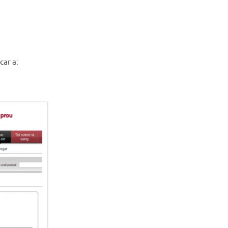
car a: