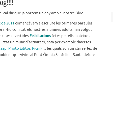
og!!!!
, cal dir que ja portem un any amb el nostre Blog!!
ç de 2011
començàvem a escriure les primeres paraules
brar-ho com cal, els nostres alumnes adults han volgut
mb unes divertides
Felicitacions
fetes per ells mateixos.
litzat un munt d’activitats, com per exemple diverses
izap
,
Photo Editor
,
Picnik
… les quals son un clar reflex de
ambient que vivim al Punt Òmnia Sanfeliu – Sant Ildefons.