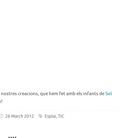
 nostres creacions, que hem fet amb els infants de
Sol
s
!
26 March 2012
Esplai
,
TIC