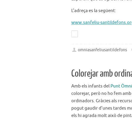
L’adreça es la següent:
www.sanfeliu-santildefons.or
omniasanfeliusantildefons
Colorejar amb ordin
Amb els infants del
Punt Òmnia
colorejar, però no ho fem amb 
ordinadors. Gràcies als recurs
pogut gaudir d’unes tardes mo
els hi agrada molt això de pinta