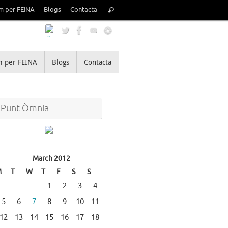
Search
m per FEINA
Blogs
Contacta
Search
for:
 per FEINA
Blogs
Contacta
Punt Òmnia
March 2012
M
T
W
T
F
S
S
1
2
3
4
5
6
7
8
9
10
11
12
13
14
15
16
17
18