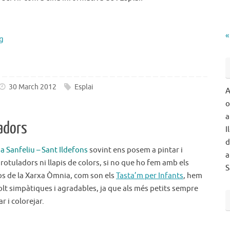
«
g
30 March 2012
Esplai
A
o
a
adors
I
d
 Sanfeliu – Sant Ildefons
sovint ens posem a pintar i
a
rotuladors ni llapis de colors, si no que ho fem amb els
S
os de la Xarxa Òmnia, com son els
Tasta’m per Infants
, hem
lt simpàtiques i agradables, ja que als més petits sempre
r i colorejar.