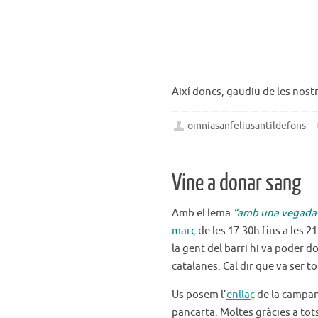
Així doncs, gaudiu de les nostr
omniasanfeliusantildefons
Vine a donar sang
Amb el lema
“amb una vegada n
març
de les 17.30h fins a les 2
la gent del barri hi va poder do
catalanes. Cal dir que va ser t
Us posem l’
enllaç
de la campan
pancarta. Moltes gràcies a tots 