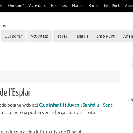
es
Qui som?
Activitats
Recursos
Horari
Barris
Info Punt
Ane
Qui som?
Activitats
Horari
Barris
Info Punt
Anem
Sant Ildefons
e Sanfeliu i Sant Ildefons
e l’Esplai
nada pàgina web del
Club Infantil i Juvenil Sanfeliu – Sant
rucció, però ja podeu veure força apartats i tota
.
servir com a eina informativa de l’Esplai!