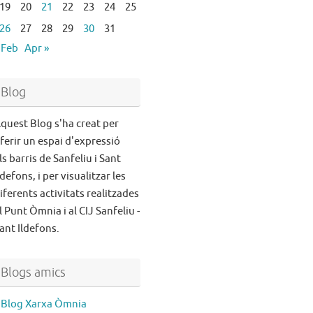
19
20
21
22
23
24
25
26
27
28
29
30
31
 Feb
Apr »
Blog
quest Blog s'ha creat per
ferir un espai d'expressió
ls barris de Sanfeliu i Sant
ldefons, i per visualitzar les
iferents activitats realitzades
l Punt Òmnia i al CIJ Sanfeliu -
ant Ildefons.
Blogs amics
Blog Xarxa Òmnia