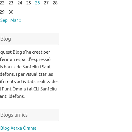
22
23
24
25
26
27
28
29
30
 Sep
Mar »
Blog
quest Blog s'ha creat per
ferir un espai d'expressió
ls barris de Sanfeliu i Sant
ldefons, i per visualitzar les
iferents activitats realitzades
l Punt Òmnia i al CIJ Sanfeliu -
ant Ildefons.
Blogs amics
Blog Xarxa Òmnia