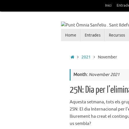
Skip
Inici
Entrad
to
content
Skip
Home
Entrades
Recursos
Punt Òmnia Sanfeliu . 
to
content
Blog de la Xarxa Òmnia als barris d
Home
2021
November
Month:
November 2021
25N: Dia per l’elimi
Aquesta setmana, tots els grup
25N: El dia Internacional per l
lliurement ha creat el conting
us sembla?