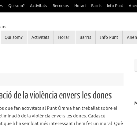
es
Qui som?
Activitats
Recursos
Horari
Barris
Info Punt
Ane
Qui som?
Activitats
Horari
Barris
Info Punt
Anem
Sant Ildefons
e Sanfeliu i Sant Ildefons
nació de la violència envers les dones
s que fan activitats al Punt Òmnia han treballat sobre el
’eliminació de la violència envers les dones. Cadascú
ut que li ha semblat més interessant i hem fet un mural. Què