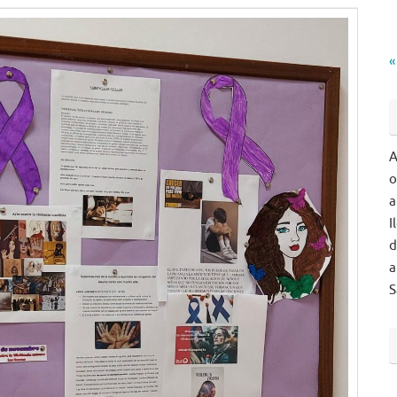
«
A
o
a
I
d
a
S