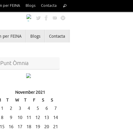
Search
m per FEINA
Blogs
Contacta
Search
for:
 per FEINA
Blogs
Contacta
Punt Òmnia
November 2021
M
T
W
T
F
S
S
1
2
3
4
5
6
7
8
9
10
11
12
13
14
15
16
17
18
19
20
21