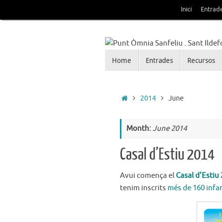
Skip
Inici
Entrad
to
content
Skip
Home
Entrades
Recursos
Punt Òmnia Sanfeliu . 
to
content
Blog de la Xarxa Òmnia als barris d
Home
2014
June
Month:
June 2014
Casal d’Estiu 2014
Avui comença el
Casal d’Estiu
tenim inscrits
més de 160 infan