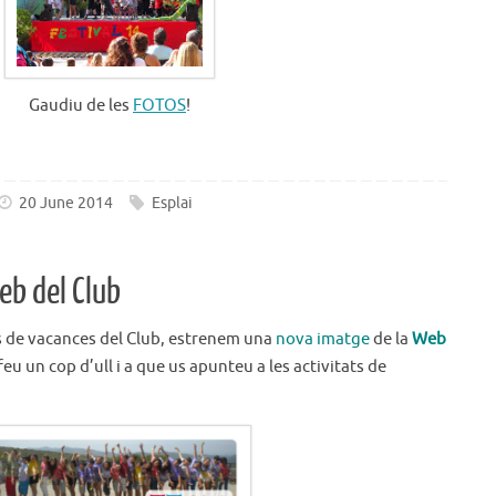
Gaudiu de les
FOTOS
!
20 June 2014
Esplai
eb del Club
ts de vacances del Club, estrenem una
nova imatge
de la
Web
feu un cop d’ull i a que us apunteu a les activitats de