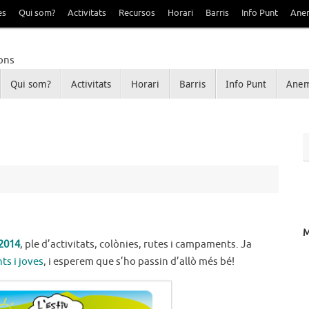
es
Qui som?
Activitats
Recursos
Horari
Barris
Info Punt
Ane
Qui som?
Activitats
Horari
Barris
Info Punt
Anem
Sant Ildefons
e Sanfeliu i Sant Ildefons
 2014
, ple d’activitats, colònies, rutes i campaments. Ja
ts i joves
, i esperem que s’ho passin d’allò més bé!