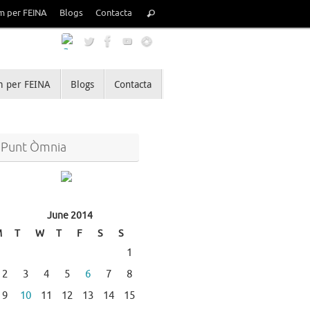
Search
m per FEINA
Blogs
Contacta
Search
for:
 per FEINA
Blogs
Contacta
Punt Òmnia
June 2014
M
T
W
T
F
S
S
1
2
3
4
5
6
7
8
9
10
11
12
13
14
15