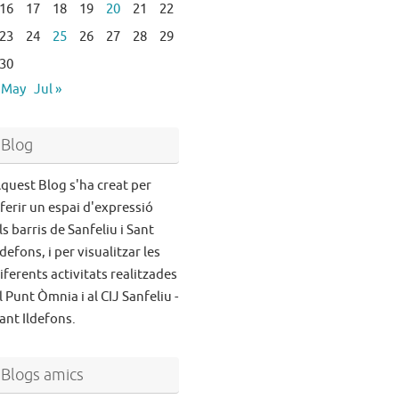
16
17
18
19
20
21
22
23
24
25
26
27
28
29
30
 May
Jul »
Blog
quest Blog s'ha creat per
ferir un espai d'expressió
ls barris de Sanfeliu i Sant
ldefons, i per visualitzar les
iferents activitats realitzades
l Punt Òmnia i al CIJ Sanfeliu -
ant Ildefons.
Blogs amics