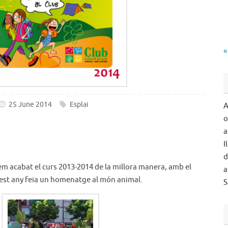
«
25 June 2014
Esplai
A
o
a
I
d
m acabat el curs 2013-2014 de la millora manera, amb el
a
est any feia un homenatge al món animal.
S