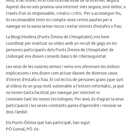
Avui, 6 de febrer, és el Dia Internacional de la Internet Segura.
Aquest dia no sols promou una Internet més segura, sinó millor; a
través d’un ús responsable, creatiu i crític. Per a aconseguir-ho,
és recomanable tenir en compte unes certes pautes per a
navegar en la xarxa sense riscos i evitar intents d’estafes o frau.
La BlogL’Hosfera (Punts Òmnia de L’Hospitalet) ens hem
coordinat per realitzar un vídeo amb un recull de gags on les
persones participants dels Punts Òmnia de L’Hospitalet de
Llobregat ens donen consells bàsics de ciberseguretat.
Les veus de les nostres veïnes i veïns ens ofereixen les millors
explicacions i ens diuen com actuar davant de diversos casos
d’intent d’estafa o frau. El col·lectiu de persones grans (que surt
al vídeo) és un grup molt vulnerable a l’entorn informàtic, ja que
no tenen tanta facilitat per navegar per internet ni
coneixen tant les noves tecnologies. Per això, és d’agrair la seva
participació i les seves constants ganes d’aprendre i renovar-se
dins l’àmbit.
Els Punts Òmnia que han participat, han sigut:
PÒ Gornal, PÒ Jis-