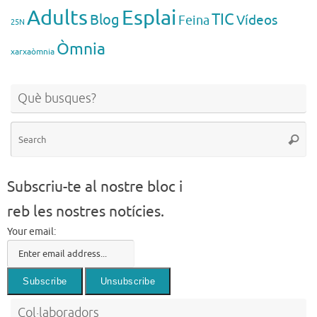
Esplai
Adults
TIC
Blog
Vídeos
Feina
25N
Òmnia
xarxaòmnia
Què busques?
Se
Searc
for
Subscriu-te al nostre bloc i
reb les nostres notícies.
Your email:
Col·laboradors