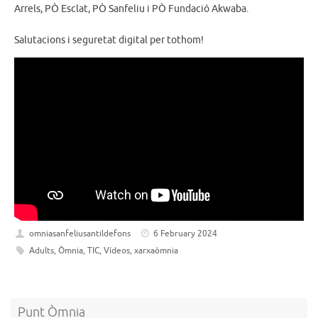
Arrels, PÒ Esclat, PÒ Sanfeliu i PÒ Fundació Akwaba.
Salutacions i seguretat digital per tothom!
omniasanfeliusantildefons
6 February 2024
Adults
,
Òmnia
,
TIC
,
Vídeos
,
xarxaòmnia
Punt Òmnia