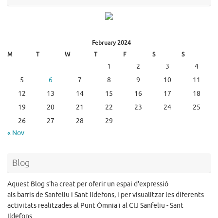
February 2024
M
T
W
T
F
S
S
1
2
3
4
5
6
7
8
9
10
11
12
13
14
15
16
17
18
19
20
21
22
23
24
25
26
27
28
29
« Nov
Blog
Aquest Blog s'ha creat per oferir un espai d'expressió
als barris de Sanfeliu i Sant Ildefons, i per visualitzar les diferents
activitats realitzades al Punt Òmnia i al CIJ Sanfeliu - Sant
Ildefons.