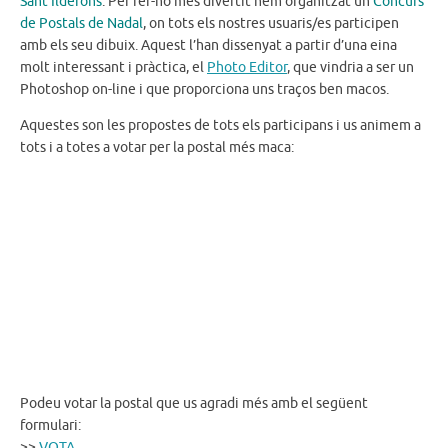
Sant Ildefons
. Per fer-ho més divertit hem organitzat un
Concurs
de Postals de Nadal
, on tots els nostres usuaris/es participen
amb els seu dibuix. Aquest l’han dissenyat a partir d’una eina
molt interessant i pràctica, el
Photo Editor
, que vindria a ser un
Photoshop on-line i que proporciona uns traços ben macos.
Aquestes son les propostes de tots els participans i us animem a
tots i a totes a votar per la postal més maca:
Podeu votar la postal que us agradi més amb el següent
formulari:
>>
VOTA