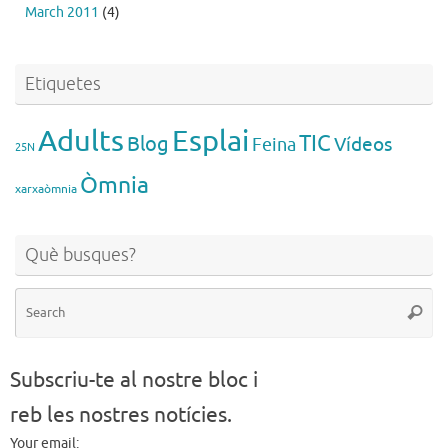
March 2011
(4)
Etiquetes
Esplai
Adults
TIC
Blog
Vídeos
Feina
25N
Òmnia
xarxaòmnia
Què busques?
Se
Searc
for
Subscriu-te al nostre bloc i
reb les nostres notícies.
Your email: