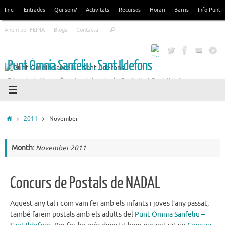
Skip
Inici
Entrades
Qui som?
Activitats
Recursos
Horari
Barris
Info Punt
to
Search
content
Anem per FEINA
Blogs
Contacta
Search
for:
Punt Òmnia Sanfeliu . Sant Ildefons
Blog de la Xarxa Òmnia als barris de Sanfeliu i Sant Ildefons
Home
2011
November
Month:
November 2011
Concurs de Postals de NADAL
Aquest any tal i com vam fer amb els infants i joves l’any passat,
també farem postals amb els adults del
Punt Òmnia Sanfeliu –