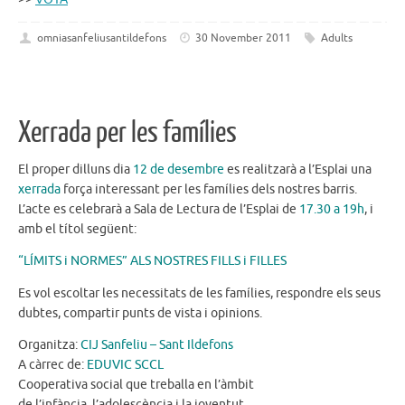
omniasanfeliusantildefons
30 November 2011
Adults
Xerrada per les famílies
El proper dilluns dia
12 de desembre
es realitzarà a l’Esplai una
xerrada
força interessant per les famílies dels nostres barris.
L’acte es celebrarà a Sala de Lectura de l’Esplai de
17.30 a 19h
, i
amb el títol següent:
“LÍMITS i NORMES” ALS NOSTRES FILLS i FILLES
Es vol escoltar les necessitats de les famílies, respondre els seus
dubtes, compartir punts de vista i opinions.
Organitza:
CIJ Sanfeliu – Sant Ildefons
A càrrec de:
EDUVIC SCCL
Cooperativa social que treballa en l’àmbit
de l’infància, l’adolescència i la joventut