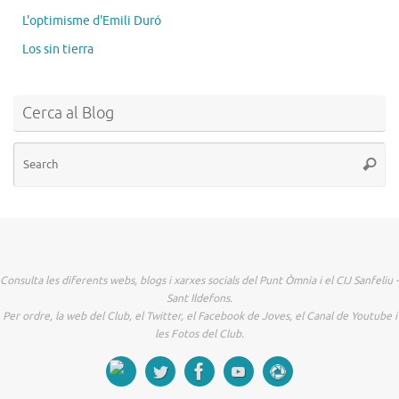
L'optimisme d'Emili Duró
Los sin tierra
Cerca al Blog
Se
Searc
for
Consulta les diferents webs, blogs i xarxes socials del Punt Òmnia i el CIJ Sanfeliu -
Sant Ildefons.
Per ordre, la web del Club, el Twitter, el Facebook de Joves, el Canal de Youtube i
les Fotos del Club.