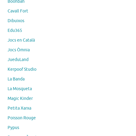
Boohbah
Cavall Fort
Dibuixos
Edu365
Jocs en Català
Jocs Òmnia
JueduLand
Kerpoof Studio
La Banda
La Mosqueta
Magic Kinder
Petita Xarxa
Poisson Rouge
Pypus