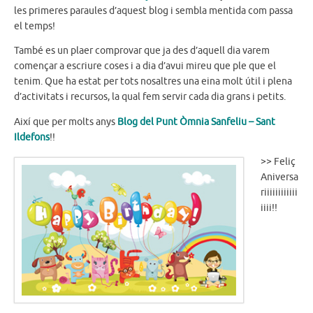
les primeres paraules d’aquest blog i sembla mentida com passa
el temps!
També es un plaer comprovar que ja des d’aquell dia varem
començar a escriure coses i a dia d’avui mireu que ple que el
tenim. Que ha estat per tots nosaltres una eina molt útil i plena
d’activitats i recursos, la qual fem servir cada dia grans i petits.
Així que per molts anys
Blog del Punt Òmnia Sanfeliu – Sant
Ildefons
!!
>> Feliç
Aniversa
riiiiiiiiiiii
iiii!!