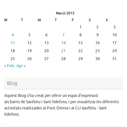
March 2013
M
T
W
T
F
S
S
1
2
3
4
5
6
7
8
9
10
11
12
13
14
15
16
17
18
19
20
21
22
23
24
25
26
27
28
29
30
31
« Feb
Apr »
Blog
Aquest Blog s'ha creat per oferir un espai d'expressió
als barris de Sanfeliu i Sant Ildefons, i per visualitzar les diferents
activitats realitzades al Punt Òmnia i al CIJ Sanfeliu - Sant
Ildefons.