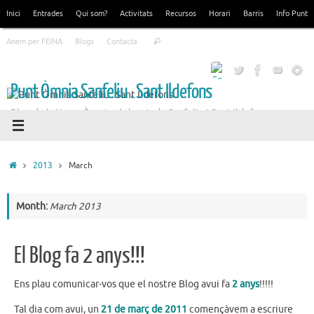
Skip
Inici
Entrades
Qui som?
Activitats
Recursos
Horari
Barris
Info Punt
to
Search
content
Anem per FEINA
Blogs
Contacta
Search
for:
Punt Òmnia Sanfeliu . Sant Ildefons
Blog de la Xarxa Òmnia als barris de Sanfeliu i Sant Ildefons
Home
2013
March
Month:
March 2013
El Blog fa 2 anys!!!
Ens plau comunicar-vos que el nostre Blog avui fa
2 anys
!!!!!
Tal dia com avui, un
21 de març de 2011
començàvem a escriure