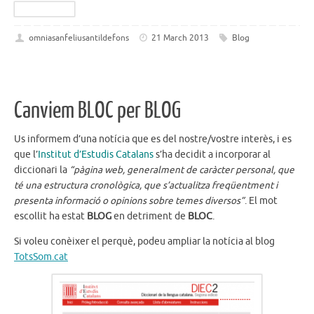
omniasanfeliusantildefons
21 March 2013
Blog
Canviem BLOC per BLOG
Us informem d’una notícia que es del nostre/vostre interès, i es
que l’
Institut d’Estudis Catalans
s’ha decidit a incorporar al
diccionari la
“pàgina web, generalment de caràcter personal, que
té una estructura cronològica, que s’actualitza freqüentment i
presenta informació o opinions sobre temes diversos”
. El mot
escollit ha estat
BLOG
en detriment de
BLOC
.
Si voleu conèixer el perquè, podeu ampliar la notícia al blog
TotsSom.cat