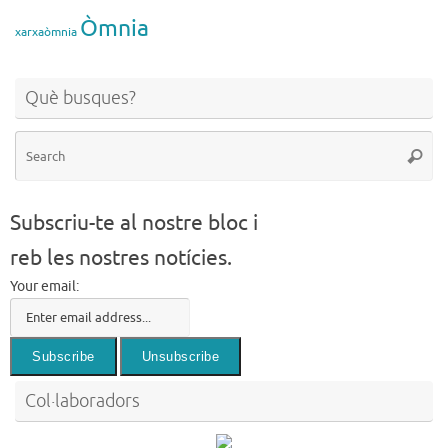
Òmnia
xarxaòmnia
Què busques?
Se
Searc
for
Subscriu-te al nostre bloc i
reb les nostres notícies.
Your email:
Col·laboradors