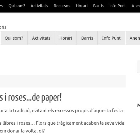
es
Qui som?
Activitats
Recursos
Horari
Barris
Info Punt
Ane
Qui som?
Activitats
Horari
Barris
Info Punt
Anem
Sant Ildefons
e Sanfeliu i Sant Ildefons
res i roses…de paper!
r a la tradició, evitant els excessos propis d’aquesta festa.
s llibres i roses… Flors que tràgicament acaben la seva vida
em donar la volta, oi?