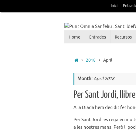
Skip
Inici
Entrad
to
content
Skip
Home
Entrades
Recursos
Punt Òmnia Sanfeliu . 
to
content
Blog de la Xarxa Òmnia als barris d
Home
2018
April
Month:
April 2018
Per Sant Jordi, llib
A la Diada hem decidit fer hono
Per Sant Jordi es regalen molt
a les nostres mans. Però li pod