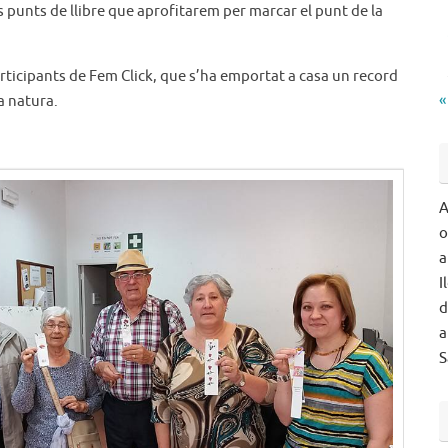
s punts de llibre que aprofitarem per marcar el punt de la
rticipants de Fem Click, que s’ha emportat a casa un record
«
a natura.
A
o
a
I
d
a
S