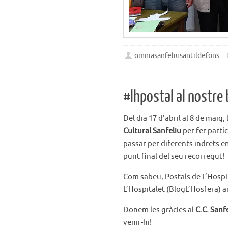
omniasanfeliusantildefons
#lhpostal al nostre 
Del dia 17 d’abril al 8 de maig,
Cultural Sanfeliu
per fer partíc
passar per diferents indrets e
punt final del seu recorregut!
Com sabeu, Postals de L’Hospit
L’Hospitalet (BlogL’Hosfera) amb
Donem les gràcies al
C.C. Sanf
venir-hi!