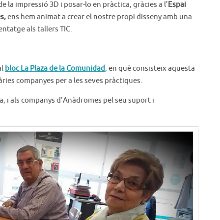
 la impressió 3D i posar-lo en pràctica, gràcies a l’
Espai
s,
ens hem animat a crear el nostre propi disseny amb una
ntatge als tallers TIC.
al
bloc La Plaza de la Comunidad
, en què consisteix aquesta
àries companyes per a les seves pràctiques.
na, i als companys d’Anàdromes pel seu suport i