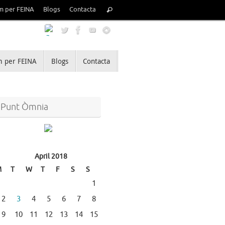
Search
m per FEINA
Blogs
Contacta
Search
for:
 per FEINA
Blogs
Contacta
Punt Òmnia
April 2018
M
T
W
T
F
S
S
1
2
3
4
5
6
7
8
9
10
11
12
13
14
15