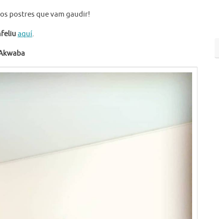
os postres que vam gaudir!
feliu
aquí
.
 Akwaba