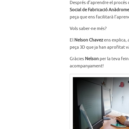
Després d’aprendre el procés de
Social de Fabricació Anàdrome
peça que ens facilitarà l’aprene
Vols saber-ne més?
El
Nelson Chavez
ens explica, 
peça 3D que ja han aprofitat v
Gràcies
Nelson
per la teva fei
acompanyament!