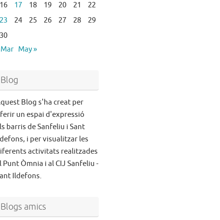
16
17
18
19
20
21
22
23
24
25
26
27
28
29
30
 Mar
May »
Blog
quest Blog s'ha creat per
ferir un espai d'expressió
ls barris de Sanfeliu i Sant
ldefons, i per visualitzar les
iferents activitats realitzades
l Punt Òmnia i al CIJ Sanfeliu -
ant Ildefons.
Blogs amics