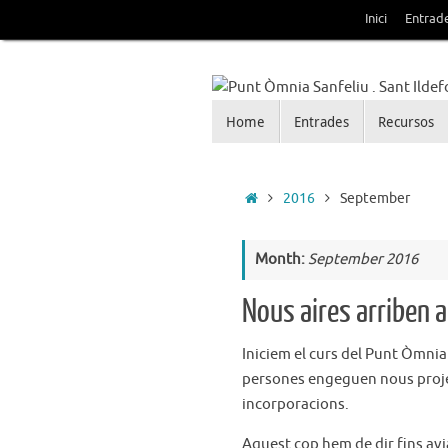
Skip
Inici
Entrad
to
content
Skip
Home
Entrades
Recursos
Punt Òmnia Sanfeliu . 
to
content
Blog de la Xarxa Òmnia als barris d
Home
2016
September
Month:
September 2016
Nous aires arriben 
Iniciem el curs del Punt Òmnia
persones engeguen nous projec
incorporacions.
Aquest cop hem de dir fins avi