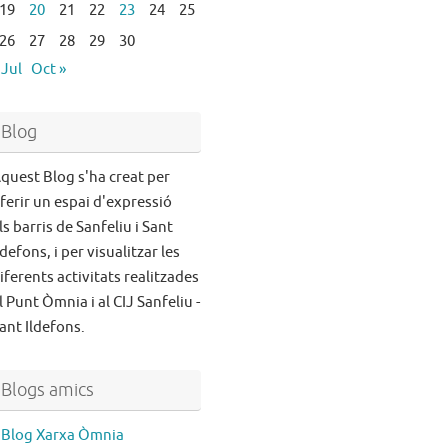
19
20
21
22
23
24
25
26
27
28
29
30
 Jul
Oct »
Blog
quest Blog s'ha creat per
ferir un espai d'expressió
ls barris de Sanfeliu i Sant
ldefons, i per visualitzar les
iferents activitats realitzades
l Punt Òmnia i al CIJ Sanfeliu -
ant Ildefons.
Blogs amics
Blog Xarxa Òmnia