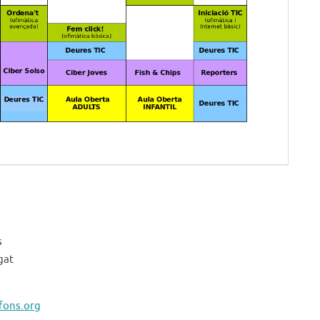
s
gat
fons.org