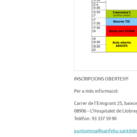
INSCRIPCIONS OBERTES!!!
Per a més informació:
Carrer de l’Emigrant 25, baixo
08906 – L’Hospitalet de Llobre
Telèfon: 93 337 59 90
puntomnia@sanfeliu-santilde