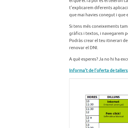
el que et fa por és el telèfon
t’explicarem diferents aplica
que mai havies conegut i que et
Si tens més coneixements també
gràfics i textos, i navegarem p
Podràs crear el teu itinerari d
renovar el DNI.
A què esperes? Ja no hi ha exc
Informa’t de l’oferta de taller