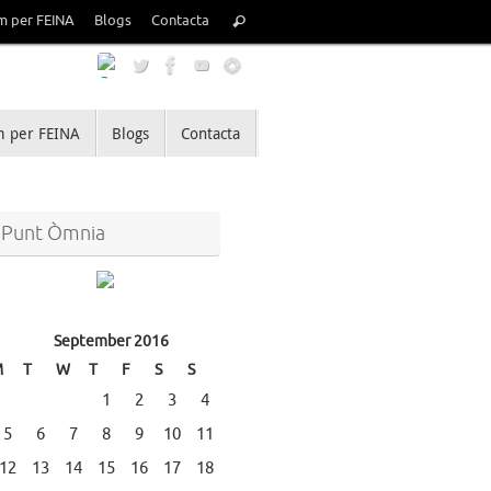
Search
m per FEINA
Blogs
Contacta
Search
for:
 per FEINA
Blogs
Contacta
Punt Òmnia
September 2016
M
T
W
T
F
S
S
1
2
3
4
5
6
7
8
9
10
11
12
13
14
15
16
17
18