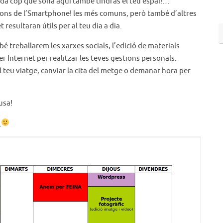
 cada cop que sona aquí també tindràs el teu espai!…
cions de l’Smartphone! les més comuns, però també d’altres
 resultaran útils per al teu dia a dia.
 treballarem les xarxes socials, l’edició de materials
er Internet per realitzar les teves gestions personals.
el teu viatge, canviar la cita del metge o demanar hora per
usa!
s