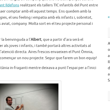
ant Ildefons
realitzant els tallers TIC infantils del Punt entre
 plaer comptar amb ell aquest temps. Ens quedem amb la
«
gies, el seu feeling i empatia amb els infants i, sobretot,
aviat, company. Molta sort en el teu projecte personal i
 la benvinguda a l’
Albert
, que a partir d’ara serà el
A
r als joves i infants, i també portarà altres activitats al
o
 l’atenció directa. Aires frescos envaeixen el Punt Òmnia,
a
 començar un nou projecte. Segur que farem un bon equip!
I
ia in-fraganti mentre deixava a punt l’espai per a l’inici
d
a
S