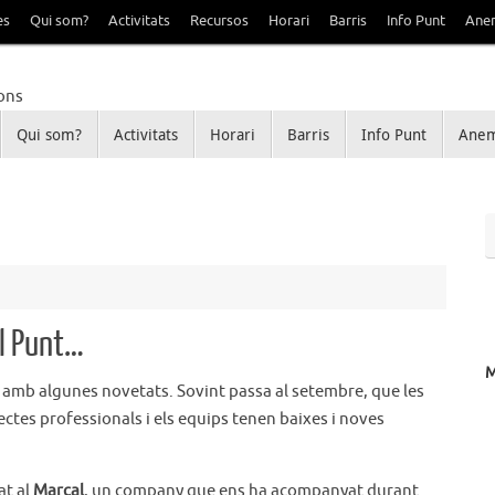
es
Qui som?
Activitats
Recursos
Horari
Barris
Info Punt
Ane
Qui som?
Activitats
Horari
Barris
Info Punt
Anem
Sant Ildefons
e Sanfeliu i Sant Ildefons
al Punt…
 amb algunes novetats. Sovint passa al setembre, que les
tes professionals i els equips tenen baixes i noves
at al
Marçal
, un company que ens ha acompanyat durant