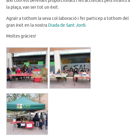
així com els berenars proporcionats i les activitats pels infants a
la plaça, van ser tot un èxit.
Agraïr a tothom la seva col·laboració i fer particep a tothom del
gran èxit en la nostra
Diada de Sant Jordi
.
Moltes gràcies!