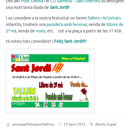
Des del
Punt Òmnia
i el
CIJ Sanfeliu – Sant Ildefons
us desitgem
una molt bona diada de
Sant Jo
rdi
!
I us convidem a la nostra festivitat on farem
Tallers
i
Activitats
infantils, tindrem una
paradeta amb berenar
, venda de
llibres de
2ª mà
, venda de
roses
, etc… tot a la plaça a partir de les 17.45h.
Hi esteu tots convidats!! I
Feliç Sant Jordi!!!
omniasanfeliusantildefons
23 April 2012
Adults
,
Esplai