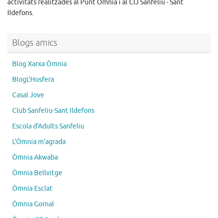
activitats realitzades al Punt Òmnia i al CIJ Sanfeliu - Sant
Ildefons.
Blogs amics
Blog Xarxa Òmnia
BlogL'Hosfera
Casal Jove
Club Sanfeliu-Sant Ildefons
Escola d'Adults Sanfeliu
L'Òmnia m'agrada
Òmnia Akwaba
Òmnia Bellvitge
Òmnia Esclat
Òmnia Gornal