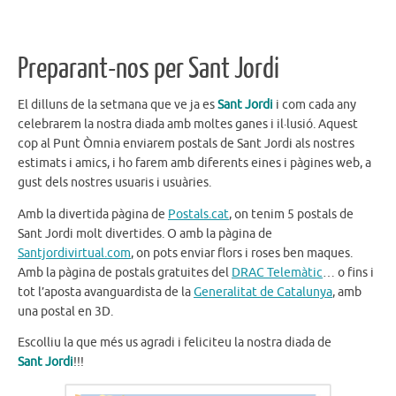
Preparant-nos per Sant Jordi
El dilluns de la setmana que ve ja es
Sant Jordi
i com cada any
celebrarem la nostra diada amb moltes ganes i il·lusió. Aquest
cop al Punt Òmnia enviarem postals de Sant Jordi als nostres
estimats i amics, i ho farem amb diferents eines i pàgines web, a
gust dels nostres usuaris i usuàries.
Amb la divertida pàgina de
Postals.cat
, on tenim 5 postals de
Sant Jordi molt divertides. O amb la pàgina de
Santjordivirtual.com
, on pots enviar flors i roses ben maques.
Amb la pàgina de postals gratuites del
DRAC Telemàtic
… o fins i
tot l’aposta avanguardista de la
Generalitat de Catalunya
, amb
una postal en 3D.
Escolliu la que més us agradi i feliciteu la nostra diada de
Sant Jordi
!!!