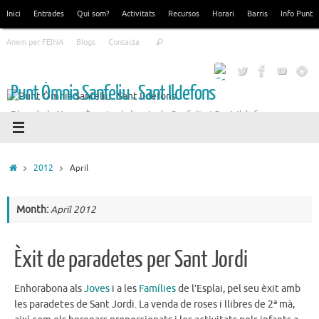
Skip
Inici
Entrades
Qui som?
Activitats
Recursos
Horari
Barris
Info Punt
to
Search
content
Anem per FEINA
Blogs
Contacta
Search
for:
Punt Òmnia Sanfeliu . Sant Ildefons
Blog de la Xarxa Òmnia als barris de Sanfeliu i Sant Ildefons
Home
2012
April
Month:
April 2012
Èxit de paradetes per Sant Jordi
Enhorabona als
Joves
i a les
Famílies
de l’Esplai, pel seu èxit amb
les paradetes de Sant Jordi. La venda de roses i llibres de 2ª mà,