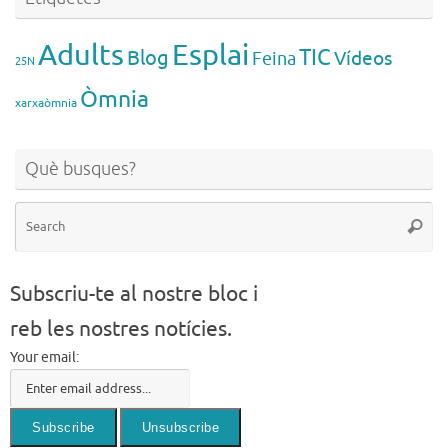
Esplai
Adults
TIC
Blog
Vídeos
Feina
25N
Òmnia
xarxaòmnia
Què busques?
Se
Searc
for
Subscriu-te al nostre bloc i
reb les nostres notícies.
Your email: