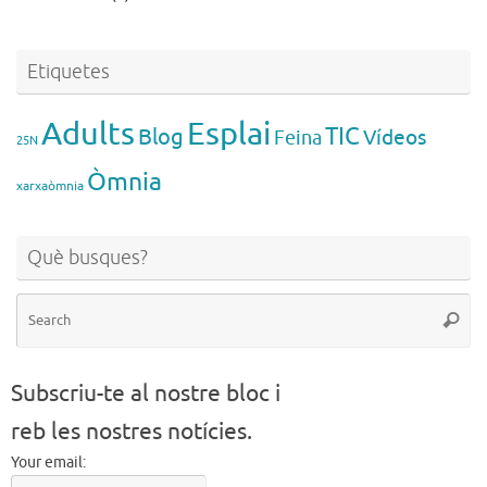
Etiquetes
Esplai
Adults
TIC
Blog
Vídeos
Feina
25N
Òmnia
xarxaòmnia
Què busques?
Se
Searc
for
Subscriu-te al nostre bloc i
reb les nostres notícies.
Your email: