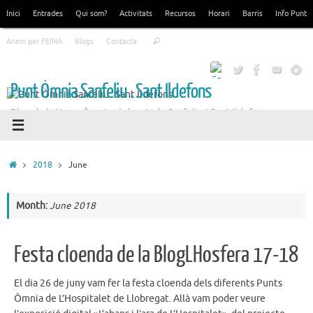
Skip
Inici
Entrades
Qui som?
Activitats
Recursos
Horari
Barris
Info Punt
to
Search
content
Anem per FEINA
Blogs
Contacta
Search
for:
Punt Òmnia Sanfeliu . Sant Ildefons
Blog de la Xarxa Òmnia als barris de Sanfeliu i Sant Ildefons
Home
2018
June
Month:
June 2018
Festa cloenda de la BlogLHosfera 17-18
El dia 26 de juny vam fer la festa cloenda dels diferents Punts
Òmnia de L’Hospitalet de Llobregat. Allà vam poder veure