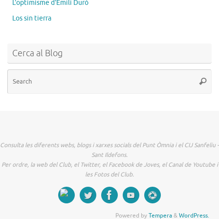
L'optimisme d'Emili Duró
Los sin tierra
Cerca al Blog
Se
Searc
for
Consulta les diferents webs, blogs i xarxes socials del Punt Òmnia i el CIJ Sanfeliu -
Sant Ildefons.
Per ordre, la web del Club, el Twitter, el Facebook de Joves, el Canal de Youtube i
les Fotos del Club.
Powered by
Tempera
&
WordPress.