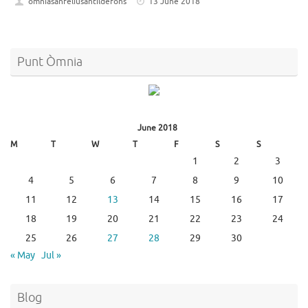
omniasanfeliusantildefons
13 June 2018
Punt Òmnia
June 2018
M
T
W
T
F
S
S
1
2
3
4
5
6
7
8
9
10
11
12
13
14
15
16
17
18
19
20
21
22
23
24
25
26
27
28
29
30
« May
Jul »
Blog