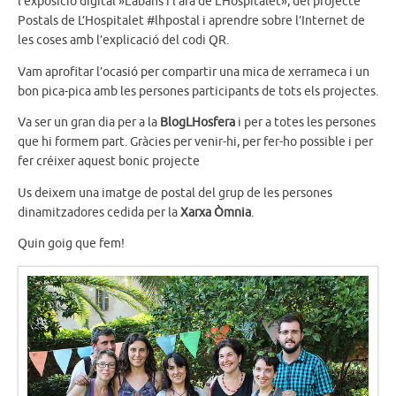
l’exposició digital »L’abans i l’ara de L’Hospitalet», del projecte
Postals de L’Hospitalet #lhpostal i aprendre sobre l’Internet de
les coses amb l’explicació del codi QR.
Vam aprofitar l’ocasió per compartir una mica de xerrameca i un
bon pica-pica amb les persones participants de tots els projectes.
Va ser un gran dia per a la
BlogLHosfera
i per a totes les persones
que hi formem part. Gràcies per venir-hi, per fer-ho possible i per
fer créixer aquest bonic projecte
Us deixem una imatge de postal del grup de les persones
dinamitzadores cedida per la
Xarxa Òmnia
.
Quin goig que fem!