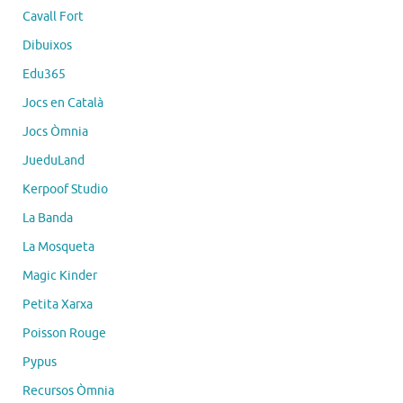
Cavall Fort
Dibuixos
Edu365
Jocs en Català
Jocs Òmnia
JueduLand
Kerpoof Studio
La Banda
La Mosqueta
Magic Kinder
Petita Xarxa
Poisson Rouge
Pypus
Recursos Òmnia