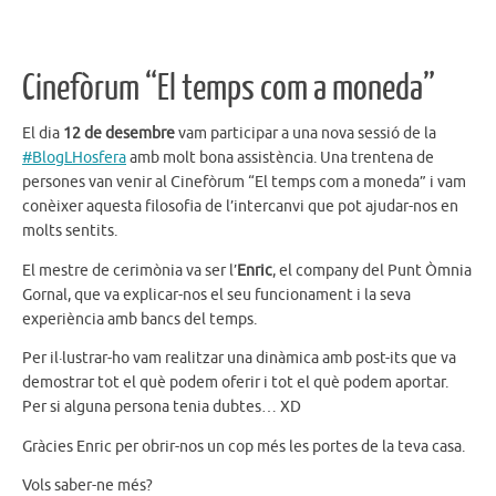
Cinefòrum “El temps com a moneda”
El dia
12 de desembre
vam participar a una nova sessió de la
#BlogLHosfera
amb molt bona assistència. Una trentena de
persones van venir al Cinefòrum “El temps com a moneda” i vam
conèixer aquesta filosofia de l’intercanvi que pot ajudar-nos en
molts sentits.
El mestre de cerimònia va ser l’
Enric
, el company del Punt Òmnia
Gornal, que va explicar-nos el seu funcionament i la seva
experiència amb bancs del temps.
Per il·lustrar-ho vam realitzar una dinàmica amb post-its que va
demostrar tot el què podem oferir i tot el què podem aportar.
Per si alguna persona tenia dubtes… XD
Gràcies Enric per obrir-nos un cop més les portes de la teva casa.
Vols saber-ne més?