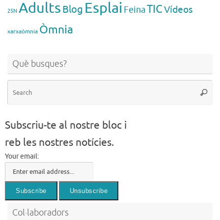
Esplai
Adults
TIC
Blog
Vídeos
Feina
25N
Òmnia
xarxaòmnia
Què busques?
Se
Searc
for
Subscriu-te al nostre bloc i
reb les nostres notícies.
Your email:
Col·laboradors