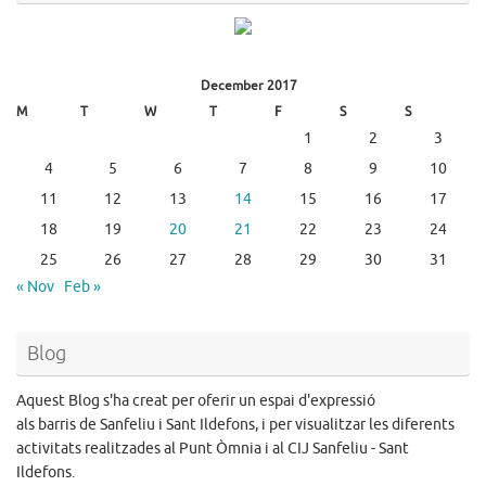
December 2017
M
T
W
T
F
S
S
1
2
3
4
5
6
7
8
9
10
11
12
13
14
15
16
17
18
19
20
21
22
23
24
25
26
27
28
29
30
31
« Nov
Feb »
Blog
Aquest Blog s'ha creat per oferir un espai d'expressió
als barris de Sanfeliu i Sant Ildefons, i per visualitzar les diferents
activitats realitzades al Punt Òmnia i al CIJ Sanfeliu - Sant
Ildefons.