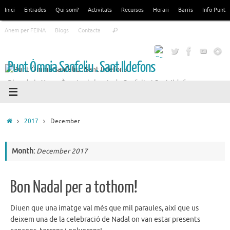
Skip
Inici
Entrades
Qui som?
Activitats
Recursos
Horari
Barris
Info Punt
to
Search
content
Anem per FEINA
Blogs
Contacta
Search
for:
Punt Òmnia Sanfeliu . Sant Ildefons
Blog de la Xarxa Òmnia als barris de Sanfeliu i Sant Ildefons
Home
2017
December
Month:
December 2017
Bon Nadal per a tothom!
Diuen que una imatge val més que mil paraules, així que us
deixem una de la celebració de Nadal on van estar presents