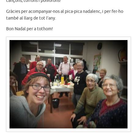
cançons, torrons i polvorons!
Gràcies per acompanyar-nos al pica-pica nadalenc, i per fer-ho
també al llarg de tot l’any.
Bon Nadal per a tothom!