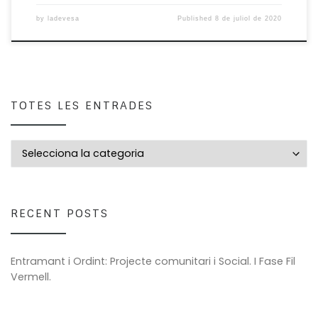
by
ladevesa
Published
8 de juliol de 2020
TOTES LES ENTRADES
Totes les entrades
RECENT POSTS
Entramant i Ordint: Projecte comunitari i Social. I Fase Fil
Vermell.