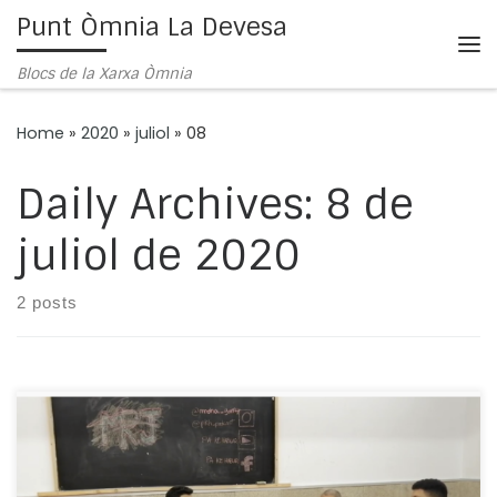
Punt Òmnia La Devesa
Skip to content
Me
Blocs de la Xarxa Òmnia
Home
»
2020
»
juliol
»
08
Daily Archives:
8 de
juliol de 2020
2 posts
Aqui tens els enllaços de les noticies que penjem a