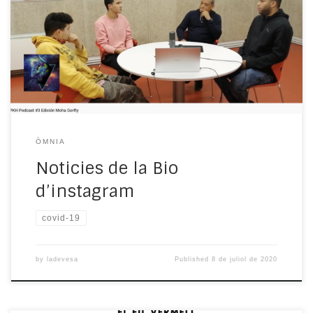
Instagram. Pots veure les diferents noticies, passant
pàgina amb els números del final. Pa Ke Hablar Pkh Aqui
teniu el darrer podcast de Pa Ke Hablar Pkh, on
entrevisten al Moha el Gorfty, qui porta tres anys fent
Parkour.Sabeu que […]
ÒMNIA
Noticies de la Bio
d’instagram
covid-19
by
ladevesa
Published
8 de juliol de 2020