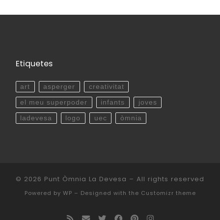
Etiquetes
art
asperger
creativitat
el meu superpoder
infants
joves
ladevesa
logo
uec
òmnia
© 2026
Punt Òmnia La Devesa
– All rights reserved
Powered by
WP
– Designed with the
Customizr theme