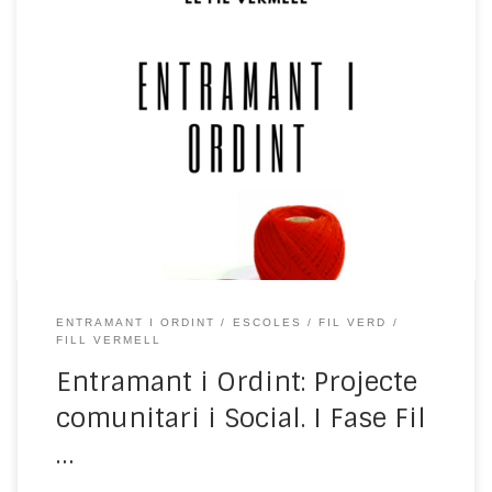
La creació d’aquest projecte sorgeix de les necessitats
detectades al municipi de Ripoll després dels
atemptats del passat 17 d’agost de 2017 a Barcelona i
Cambrils. Aquests fets van causar un impacte social
molt fort expressat amb emocions i sentiments
contradictoris. Els perfils dels terroristes van trencar
els estereotips habituals, […]
ENTRAMANT I ORDINT
ESCOLES
FIL VERD
FILL VERMELL
Entramant i Ordint: Projecte
comunitari i Social. I Fase Fil
…