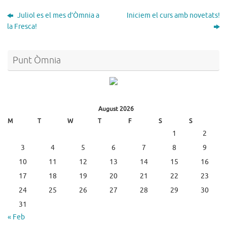
Juliol es el mes d’Òmnia a
Iniciem el curs amb novetats!
la Fresca!
Punt Òmnia
August 2026
M
T
W
T
F
S
S
1
2
3
4
5
6
7
8
9
10
11
12
13
14
15
16
17
18
19
20
21
22
23
24
25
26
27
28
29
30
31
« Feb