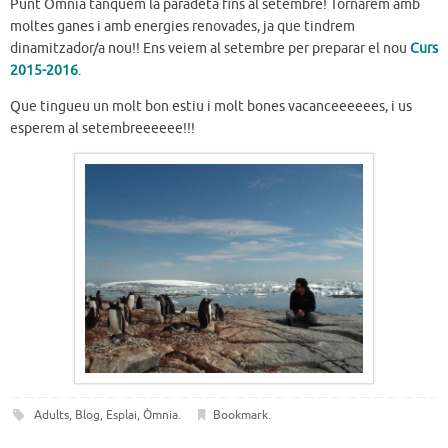
Punt Òmnia tanquem la paradeta fins al setembre! Tornarem amb
moltes ganes i amb energies renovades, ja que tindrem
dinamitzador/a nou!! Ens veiem al setembre per preparar el nou
Curs
2015-2016
.
Que tingueu un molt bon estiu i molt bones vacanceeeeees, i us
esperem al setembreeeeee!!!
Adults
,
Blog
,
Esplai
,
Òmnia
.
Bookmark
.