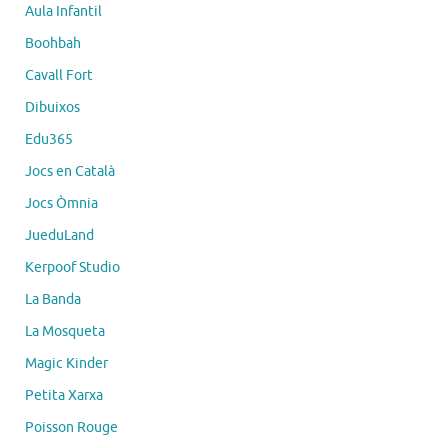
Aula Infantil
Boohbah
Cavall Fort
Dibuixos
Edu365
Jocs en Català
Jocs Òmnia
JueduLand
Kerpoof Studio
La Banda
La Mosqueta
Magic Kinder
Petita Xarxa
Poisson Rouge