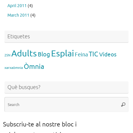
April 2011
(4)
March 2011
(4)
Etiquetes
Esplai
Adults
TIC
Blog
Vídeos
Feina
25N
Òmnia
xarxaòmnia
Què busques?
Se
Searc
for
Subscriu-te al nostre bloc i