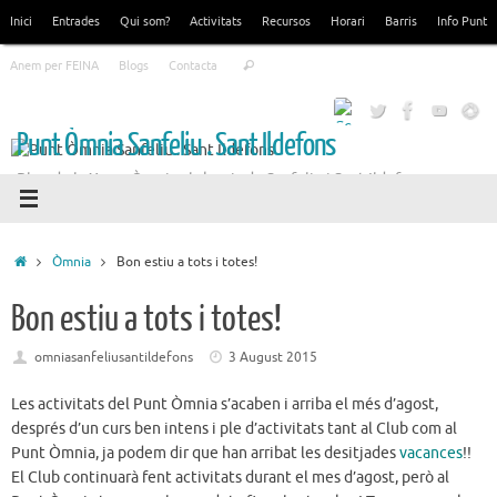
Skip
Inici
Entrades
Qui som?
Activitats
Recursos
Horari
Barris
Info Punt
to
Search
content
Anem per FEINA
Blogs
Contacta
Search
for:
Punt Òmnia Sanfeliu . Sant Ildefons
Blog de la Xarxa Òmnia als barris de Sanfeliu i Sant Ildefons
Home
Òmnia
Bon estiu a tots i totes!
Bon estiu a tots i totes!
omniasanfeliusantildefons
3 August 2015
Les activitats del Punt Òmnia s’acaben i arriba el més d’agost,
després d’un curs ben intens i ple d’activitats tant al Club com al
Punt Òmnia, ja podem dir que han arribat les desitjades
vacances
!!
El Club continuarà fent activitats durant el mes d’agost, però al