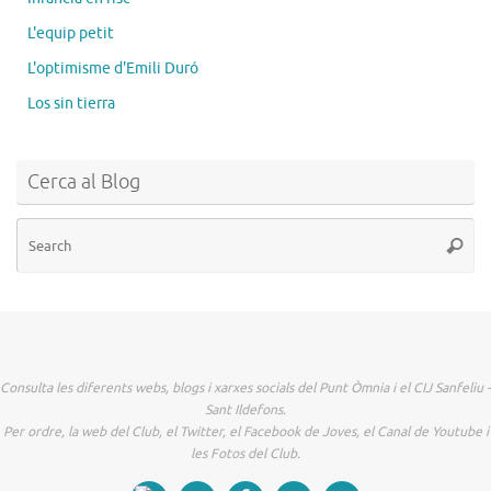
L'equip petit
L'optimisme d'Emili Duró
Los sin tierra
Cerca al Blog
Se
Searc
for
Consulta les diferents webs, blogs i xarxes socials del Punt Òmnia i el CIJ Sanfeliu -
Sant Ildefons.
Per ordre, la web del Club, el Twitter, el Facebook de Joves, el Canal de Youtube i
les Fotos del Club.