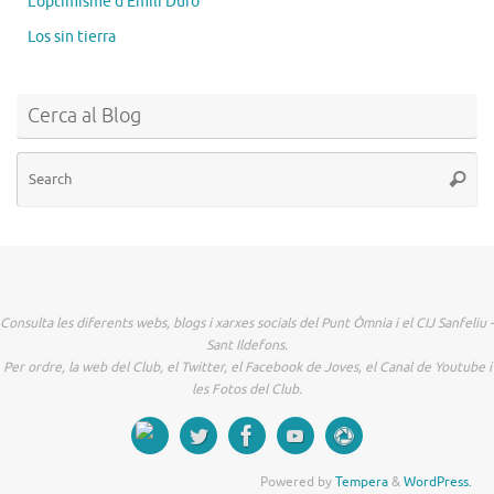
L'optimisme d'Emili Duró
Los sin tierra
Cerca al Blog
Se
Searc
for
Consulta les diferents webs, blogs i xarxes socials del Punt Òmnia i el CIJ Sanfeliu -
Sant Ildefons.
Per ordre, la web del Club, el Twitter, el Facebook de Joves, el Canal de Youtube i
les Fotos del Club.
Powered by
Tempera
&
WordPress.