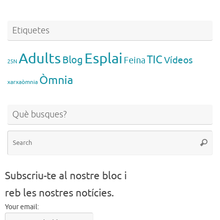
Etiquetes
Esplai
Adults
TIC
Blog
Vídeos
Feina
25N
Òmnia
xarxaòmnia
Què busques?
Se
Searc
for
Subscriu-te al nostre bloc i
reb les nostres notícies.
Your email: