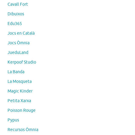
Cavall Fort
Dibuixos
Edu365
Jocs en Català
Jocs Òmnia
JueduLand
Kerpoof Studio
La Banda
La Mosqueta
Magic Kinder
Petita Xarxa
Poisson Rouge
Pypus
Recursos Òmnia