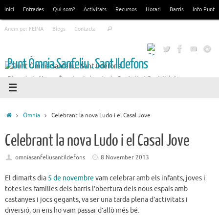
Skip
Inici
Entrades
Qui som?
Activitats
Recursos
Horari
Barris
Info Punt
to
Search
content
Anem per FEINA
Blogs
Contacta
Search
for:
Punt Òmnia Sanfeliu . Sant Ildefons
Blog de la Xarxa Òmnia als barris de Sanfeliu i Sant Ildefons
Home
Òmnia
Celebrant la nova Ludo i el Casal Jove
Celebrant la nova Ludo i el Casal Jove
omniasanfeliusantildefons
8 November 2013
El dimarts dia
5 de novembre
vam celebrar amb els infants, joves i
totes les famílies dels barris l’obertura dels nous espais amb
castanyes i jocs gegants, va ser una tarda plena d’activitats i
diversió, on ens ho vam passar d’allò més bé.