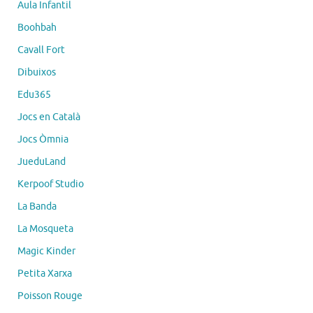
Aula Infantil
Boohbah
Cavall Fort
Dibuixos
Edu365
Jocs en Català
Jocs Òmnia
JueduLand
Kerpoof Studio
La Banda
La Mosqueta
Magic Kinder
Petita Xarxa
Poisson Rouge