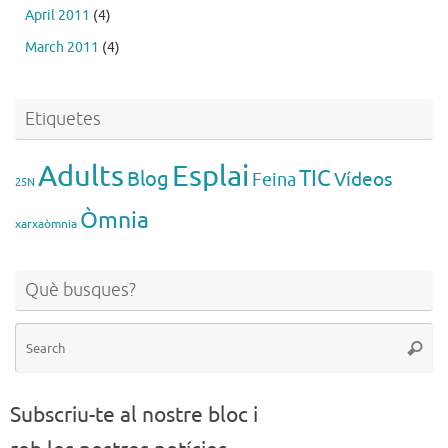
April 2011
(4)
March 2011
(4)
Etiquetes
Esplai
Adults
TIC
Blog
Vídeos
Feina
25N
Òmnia
xarxaòmnia
Què busques?
Se
Searc
for
Subscriu-te al nostre bloc i