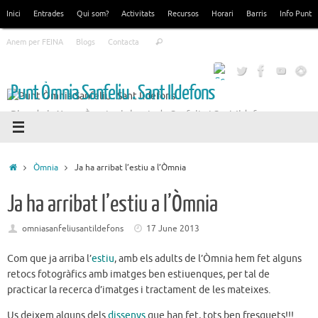
Skip
Inici
Entrades
Qui som?
Activitats
Recursos
Horari
Barris
Info Punt
to
Search
content
Anem per FEINA
Blogs
Contacta
Search
for:
Punt Òmnia Sanfeliu . Sant Ildefons
Blog de la Xarxa Òmnia als barris de Sanfeliu i Sant Ildefons
Home
Òmnia
Ja ha arribat l’estiu a l’Òmnia
Ja ha arribat l’estiu a l’Òmnia
omniasanfeliusantildefons
17 June 2013
Com que ja arriba l’
estiu
, amb els adults de l’Òmnia hem fet alguns
retocs fotogràfics amb imatges ben estiuenques, per tal de
practicar la recerca d’imatges i tractament de les mateixes.
Us deixem alguns dels
dissenys
que han fet, tots ben fresquets!!!