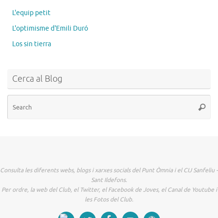
L'equip petit
L'optimisme d'Emili Duró
Los sin tierra
Cerca al Blog
Se
Searc
for
Consulta les diferents webs, blogs i xarxes socials del Punt Òmnia i el CIJ Sanfeliu -
Sant Ildefons.
Per ordre, la web del Club, el Twitter, el Facebook de Joves, el Canal de Youtube i
les Fotos del Club.