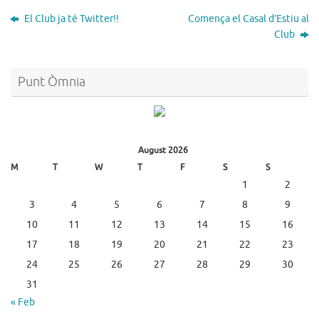
El Club ja té Twitter!!
Comença el Casal d’Estiu al
Club
Punt Òmnia
August 2026
M
T
W
T
F
S
S
1
2
3
4
5
6
7
8
9
10
11
12
13
14
15
16
17
18
19
20
21
22
23
24
25
26
27
28
29
30
31
« Feb