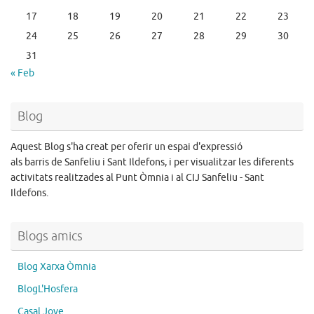
17
18
19
20
21
22
23
24
25
26
27
28
29
30
31
« Feb
Blog
Aquest Blog s'ha creat per oferir un espai d'expressió
als barris de Sanfeliu i Sant Ildefons, i per visualitzar les diferents
activitats realitzades al Punt Òmnia i al CIJ Sanfeliu - Sant
Ildefons.
Blogs amics
Blog Xarxa Òmnia
BlogL'Hosfera
Casal Jove