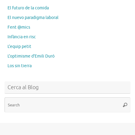
El futuro de la comida
El nuevo paradigma laboral
Fent @mics
Infància en risc
L'equip petit
L'optimisme d'Emili Duró
Los sin tierra
Cerca al Blog
Se
Searc
for