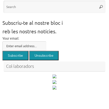
Se
Searc
for
Subscriu-te al nostre bloc i
reb les nostres notícies.
Your email:
Col·laboradors