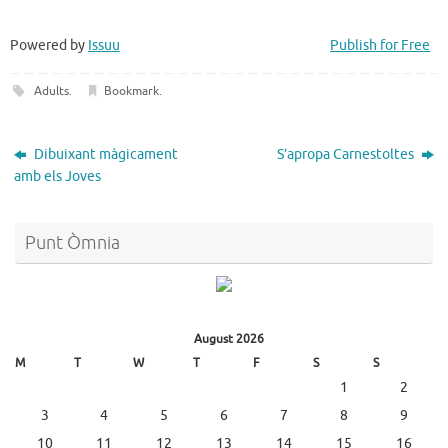
Powered by
Issuu
Publish for Free
Adults
.
Bookmark
.
Dibuixant màgicament
S’apropa Carnestoltes
amb els Joves
Punt Òmnia
August 2026
M
T
W
T
F
S
S
1
2
3
4
5
6
7
8
9
10
11
12
13
14
15
16