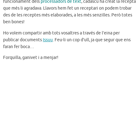
funcionament dels
processadors de text
, cadascú ha creat la recepta
que més li agradava. Llavors hem fet un receptari on podem trobar
des de les receptes més elaborades, a les més senzilles. Però totes
ben bones!
Ho volem compartir amb tots vosaltres a través de l’eina per
publicar documents
Issuu
. Feu-li un cop d’ull, ja que segur que ens
faran fer boca…
Forquilla, ganivet i a menjar!