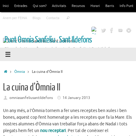
Skip
Inici
Entrades
Qui som?
Activitats
Recursos
Horari
Barris
Info Punt
to
Search
content
Anem per FEINA
Blogs
Contacta
Search
for:
Punt Òmnia Sanfeliu . Sant Ildefons
Blog de la Xarxa Òmnia als barris de Sanfeliu i Sant Ildefons
Home
Òmnia
La cuina d’Òmnia II
La cuina d’Òmnia II
omniasanfeliusantildefons
14 January 2013
Un any més, a l’Òmnia tornem a fer unes receptes ben xules i ben
bones, aquest cop fent homenatge a les receptes que fa la Mare. Els
nostres alumnes d’Òmnia van treballar força abans de Nadal i tots
plegats hem fet un
nou
receptari
. Per tal de conèixer el