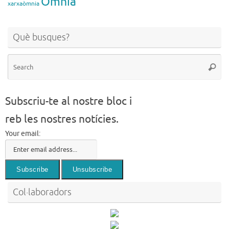
Òmnia
xarxaòmnia
Què busques?
Se
Searc
for
Subscriu-te al nostre bloc i
reb les nostres notícies.
Your email:
Col·laboradors