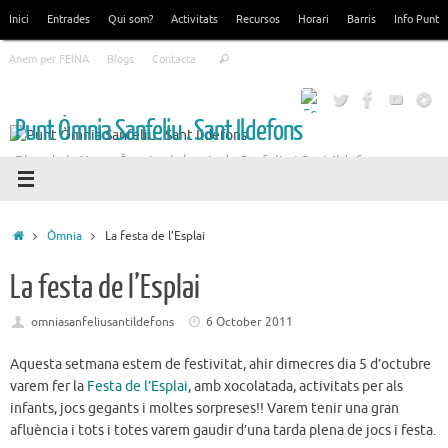
Skip
Inici
Entrades
Qui som?
Activitats
Recursos
Horari
Barris
Info Punt
to
Search
content
Anem per FEINA
Blogs
Contacta
Search
for:
Punt Òmnia Sanfeliu . Sant Ildefons
Blog de la Xarxa Òmnia als barris de Sanfeliu i Sant Ildefons
Home
Òmnia
La festa de l’Esplai
La festa de l’Esplai
omniasanfeliusantildefons
6 October 2011
Aquesta setmana estem de festivitat, ahir dimecres dia 5 d’octubre
varem fer la
Festa de l’Esplai
, amb xocolatada, activitats per als
infants, jocs gegants i moltes sorpreses!! Varem tenir una gran
afluència i tots i totes varem gaudir d’una tarda plena de jocs i festa.