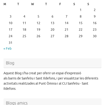
M
T
W
T
F
S
S
1
2
3
4
5
6
7
8
9
10
11
12
13
14
15
16
17
18
19
20
21
22
23
24
25
26
27
28
29
30
31
« Feb
Blog
Aquest Blog s'ha creat per oferir un espai d'expressió
als barris de Sanfeliu i Sant Ildefons, i per visualitzar les diferents
activitats realitzades al Punt Òmnia i al CIJ Sanfeliu - Sant
Ildefons.
Blogs amics