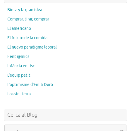
Binta y la gran idea
Comprar, tirar, comprar
El americano
El futuro de la comida
El nuevo paradigma laboral
Fent @mics
Infància en risc
L'equip petit
L'optimisme d'Emili Duró
Los sin tierra
Cerca al Blog
Se