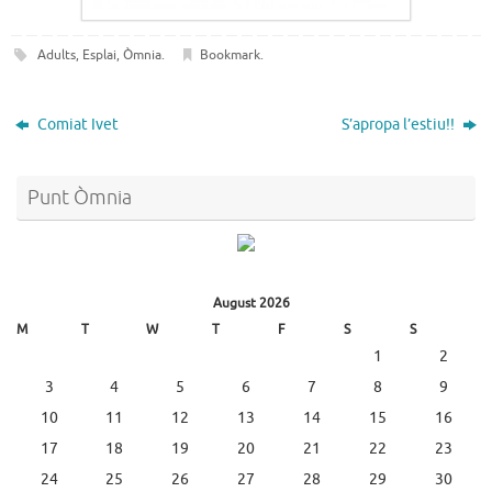
Adults
,
Esplai
,
Òmnia
.
Bookmark
.
Comiat Ivet
S’apropa l’estiu!!
Punt Òmnia
August 2026
M
T
W
T
F
S
S
1
2
3
4
5
6
7
8
9
10
11
12
13
14
15
16
17
18
19
20
21
22
23
24
25
26
27
28
29
30