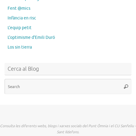
Fent @mics
Infància en risc
L'equip petit
L'optimisme d'Emili Duró
Los sin tierra
Cerca al Blog
Se
Searc
for
Consulta les diferents webs, blogs i xarxes socials del Punt Òmnia i el CIJ Sanfeliu -
Sant Ildefons.