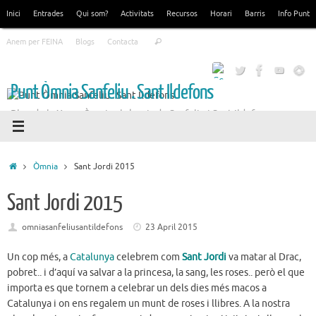
Skip
Inici
Entrades
Qui som?
Activitats
Recursos
Horari
Barris
Info Punt
to
Search
content
Anem per FEINA
Blogs
Contacta
Search
for:
Punt Òmnia Sanfeliu . Sant Ildefons
Blog de la Xarxa Òmnia als barris de Sanfeliu i Sant Ildefons
Home
Òmnia
Sant Jordi 2015
Sant Jordi 2015
omniasanfeliusantildefons
23 April 2015
Un cop més, a
Catalunya
celebrem com
Sant Jordi
va matar al Drac,
pobret.. i d’aquí va salvar a la princesa, la sang, les roses.. però el que
importa es que tornem a celebrar un dels dies més macos a
Catalunya i on ens regalem un munt de roses i llibres. A la nostra