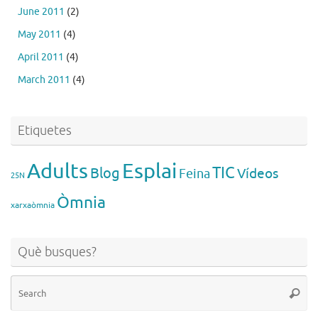
June 2011
(2)
May 2011
(4)
April 2011
(4)
March 2011
(4)
Etiquetes
Esplai
Adults
TIC
Blog
Vídeos
Feina
25N
Òmnia
xarxaòmnia
Què busques?
Se
Searc
for