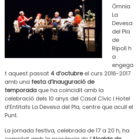
Òmnia
La
Devesa
del Pla
de
Ripoll h
a
engega
t aquest passat
4 d’octubre
el curs 2016-2017
amb una
festa d’inauguració de
temporada
que ha coincidit amb la
celebració dels 10 anys del Casal Cívic i Hotel
d’Entitats La Devesa del Pla, centre que acull el
Punt.
La jornada festiva, celebrada de 17 a 20 h, ha
comptat amb la presència de l’
Alcalde de