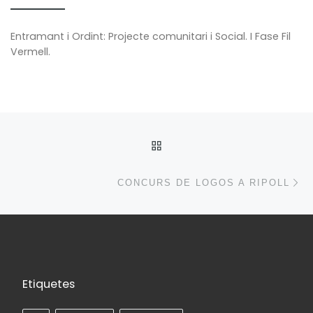
Entramant i Ordint: Projecte comunitari i Social. I Fase Fil
Vermell.
Post navigation
BACK TO POST LIST
N
CONCURS DE LOGOS A RIPOLL
Etiquetes