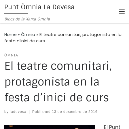
Punt Òmnia La Devesa
Skip to content
Me
Blocs de la Xarxa Òmnia
Home
»
Òmnia
»
El teatre comunitari, protagonista en la
festa d’inici de curs
ÒMNIA
El teatre comunitari,
protagonista en la
festa d’inici de curs
by
ladevesa
|
Published
13 de desembre de 2016
E
l Punt