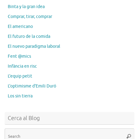
Binta y la gran idea
Comprar, tirar, comprar
El americano
El futuro de la comida
El nuevo paradigma laboral
Fent @mics
Infància en risc
L'equip petit
L'optimisme d'Emili Duró
Los sin tierra
Cerca al Blog
Se
Searc
for