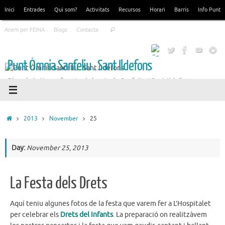
Skip
Inici
Entrades
Qui som?
Activitats
Recursos
Horari
Barris
Info Punt
to
Search
content
Anem per FEINA
Blogs
Contacta
Search
for:
Punt Òmnia Sanfeliu . Sant Ildefons
Blog de la Xarxa Òmnia als barris de Sanfeliu i Sant Ildefons
Home
2013
November
25
Day:
November 25, 2013
La Festa dels Drets
Aquí teniu algunes fotos de la festa que varem fer a L’Hospitalet
per celebrar els
Drets del Infants
. La preparació on realitzàvem