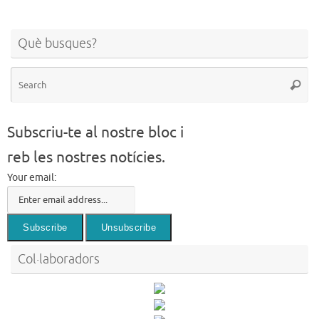
Què busques?
Se
Searc
for
Subscriu-te al nostre bloc i
reb les nostres notícies.
Your email:
Col·laboradors