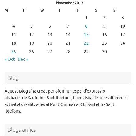
November 2013
M
T
W
T
F
S
S
1
2
3
4
5
6
7
8
9
10
11
12
13
14
15
16
17
18
19
20
21
22
23
24
25
26
27
28
29
30
« Oct
Dec »
Blog
Aquest Blog s'ha creat per oferir un espai d'expressió
als barris de Sanfeliu i Sant Ildefons, i per visualitzar les diferents
activitats realitzades al Punt Òmnia i al CIJ Sanfeliu - Sant
Ildefons.
Blogs amics