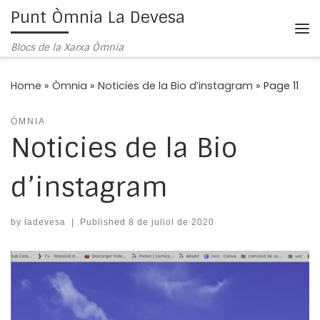
Punt Òmnia La Devesa
Skip to content
Me
Blocs de la Xarxa Òmnia
Home
»
Òmnia
»
Noticies de la Bio d’instagram
»
Page 11
ÒMNIA
Noticies de la Bio
d’instagram
by
ladevesa
|
Published
8 de juliol de 2020