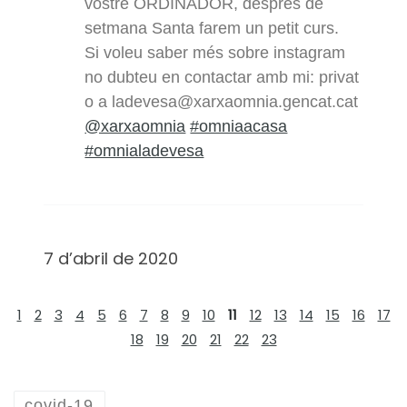
vostre ORDINADOR, després de
setmana Santa farem un petit curs.
Si voleu saber més sobre instagram
no dubteu en contactar amb mi: privat
o a ladevesa@xarxaomnia.gencat.cat
@xarxaomnia
#omniaacasa
#omnialadevesa
7 d’abril de 2020
1
2
3
4
5
6
7
8
9
10
11
12
13
14
15
16
17
18
19
20
21
22
23
covid-19