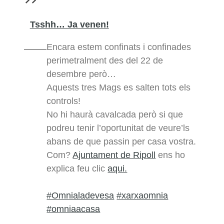
Tsshh… Ja venen!
Encara estem confinats i confinades
perimetralment des del 22 de
desembre però…
Aquests tres Mags es salten tots els
controls!
No hi haurà cavalcada però si que
podreu tenir l’oportunitat de veure’ls
abans de que passin per casa vostra.
Com?
Ajuntament de Ripoll
ens ho
explica feu clic
aqui.
#Omnialadevesa
#xarxaomnia
#omniaacasa