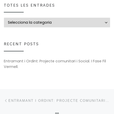
TOTES LES ENTRADES
Totes les entrades
RECENT POSTS
Entramant i Ordint: Projecte comunitari i Social. I Fase Fil
Vermell.
Post navigation
Previous post
ENTRAMANT I ORDINT: PROJECTE COMUNITARI I SOCIAL. I FASE FIL VERMELL.
BACK TO POST LIST