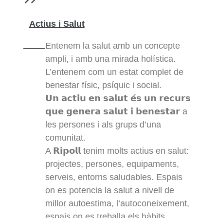
Actius i Salut
Entenem la salut amb un concepte
ampli, i amb una mirada holística.
L’entenem com un estat complet de
benestar físic, psíquic i social.
𝗨𝗻 𝗮𝗰𝘁𝗶𝘂 𝗲𝗻 𝘀𝗮𝗹𝘂𝘁 𝗲́𝘀 𝘂𝗻 𝗿𝗲𝗰𝘂𝗿𝘀
𝗾𝘂𝗲 𝗴𝗲𝗻𝗲𝗿𝗮 𝘀𝗮𝗹𝘂𝘁 𝗶 𝗯𝗲𝗻𝗲𝘀𝘁𝗮𝗿 a
les persones i als grups d’una
comunitat.
A 𝗥𝗶𝗽𝗼𝗹𝗹 tenim molts actius en salut:
projectes, persones, equipaments,
serveis, entorns saludables. Espais
on es potencia la salut a nivell de
millor autoestima, l’autoconeixement,
espais on es treballa els hàbits