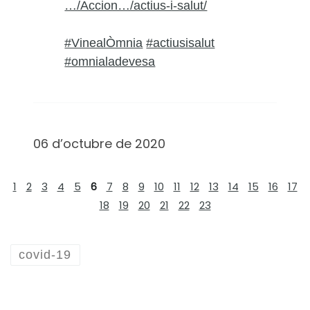
…/Accion…/actius-i-salut/
#VinealÒmnia
#actiusisalut
#omnialadevesa
06 d’octubre de 2020
1
2
3
4
5
6
7
8
9
10
11
12
13
14
15
16
17
18
19
20
21
22
23
covid-19