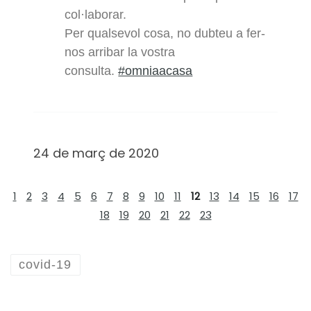
col·laborar.
Per qualsevol cosa, no dubteu a fer-
nos arribar la vostra
consulta.
#omniaacasa
24 de març de 2020
1
2
3
4
5
6
7
8
9
10
11
12
13
14
15
16
17
18
19
20
21
22
23
covid-19