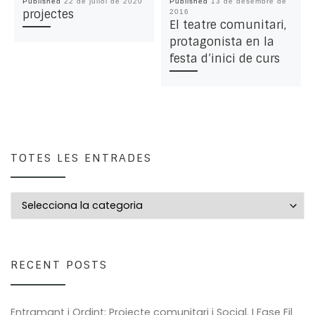
Published
22 de juliol de 2020
Published
13 de desembre de
projectes
2016
El teatre comunitari,
protagonista en la
festa d’inici de curs
TOTES LES ENTRADES
Totes les entrades
RECENT POSTS
Entramant i Ordint: Projecte comunitari i Social. I Fase Fil