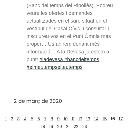
(Banc del temps del Ripollès). Podreu
veure les ofertes i demandes
actualitzades en el suro situat en el
vestíbul del Casal Cívic, i consultar i
inscriureu-vos en el Punt Òmnia més
proper… Us anirem donant més
informació… A la Devesa ja estem a
punt!
#ladevesa
#bancdeltemps
#elmeutempselteutemps
2 de març de 2020
1
2
3
4
5
6
7
8
9
10
11
12
13
14
15
16
17
18
19
20
21
22
23